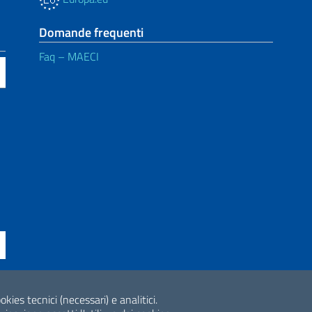
Domande frequenti
Faq – MAECI
okies tecnici (necessari) e analitici.
ne di accessibilità
2026 Copyright Min