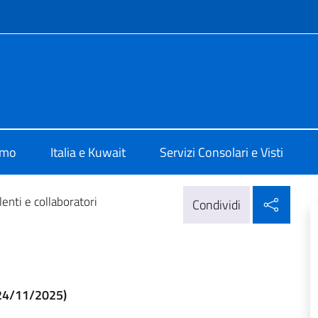
e menù
lia Al Kuwait
amo
Italia e Kuwait
Servizi Consolari e Visti
Condi
enti e collaboratori
Condividi
24/11/2025)