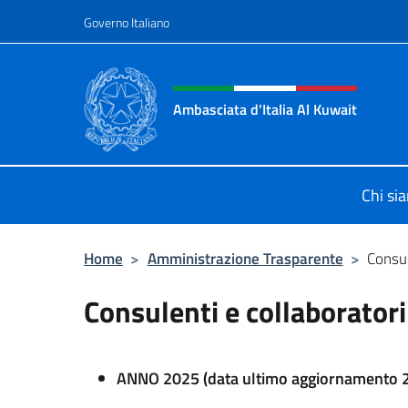
Salta al contenuto
Governo Italiano
Intestazione sito, social 
Ambasciata d'Italia Al Kuwait
Sito Ufficiale dell'Ambasciata d'Ita
Chi si
Home
>
Amministrazione Trasparente
>
Consul
Consulenti e collaboratori
ANNO 2025 (data ultimo aggiornamento 