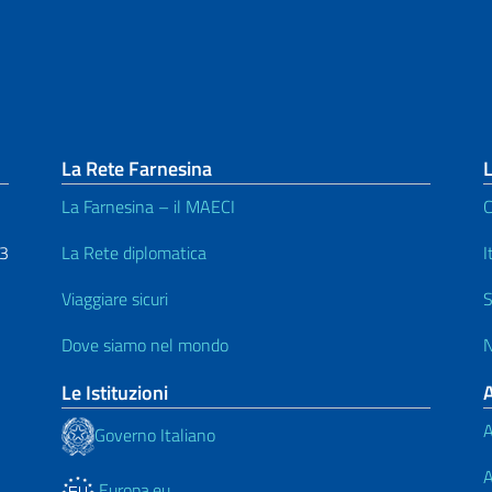
La Rete Farnesina
L
La Farnesina – il MAECI
C
53
La Rete diplomatica
I
Viaggiare sicuri
S
Dove siamo nel mondo
N
Le Istituzioni
A
Governo Italiano
A
Europa.eu