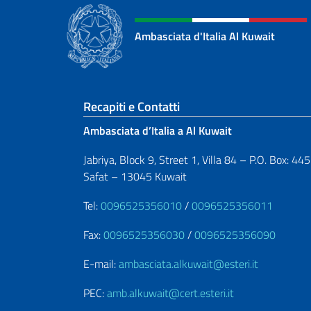
Ambasciata d'Italia Al Kuwait
Sezione footer
Recapiti e Contatti
Ambasciata d’Italia a Al Kuwait
Jabriya, Block 9, Street 1, Villa 84 – P.O. Box: 44
Safat – 13045 Kuwait
Tel:
0096525356010
/
0096525356011
Fax:
0096525356030
/
0096525356090
E-mail:
ambasciata.alkuwait@esteri.it
PEC:
amb.alkuwait@cert.esteri.it