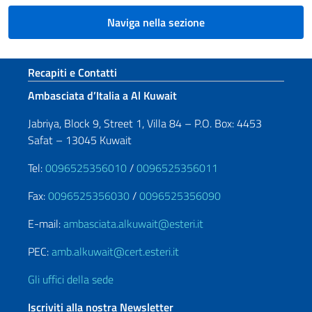
Naviga nella sezione
Sezione footer
Recapiti e Contatti
Ambasciata d’Italia a Al Kuwait
Jabriya, Block 9, Street 1, Villa 84 – P.O. Box: 4453
Safat – 13045 Kuwait
Tel:
0096525356010
/
0096525356011
Fax:
0096525356030
/
0096525356090
E-mail:
ambasciata.alkuwait@esteri.it
PEC:
amb.alkuwait@cert.esteri.it
Gli uffici della sede
Iscriviti alla nostra Newsletter