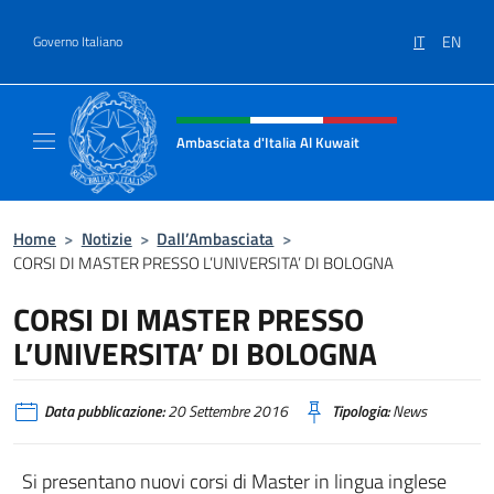
Salta al contenuto
IT
EN
Governo Italiano
Intestazione sito, social e menù
Ambasciata d'Italia Al Kuwait
Sito Ufficiale dell'Ambasciata d'Italia Al Kuw
Home
>
Notizie
>
Dall’Ambasciata
>
CORSI DI MASTER PRESSO L’UNIVERSITA’ DI BOLOGNA
CORSI DI MASTER PRESSO
L’UNIVERSITA’ DI BOLOGNA
Data pubblicazione:
20 Settembre 2016
Tipologia:
News
Si presentano nuovi corsi di Master in lingua inglese