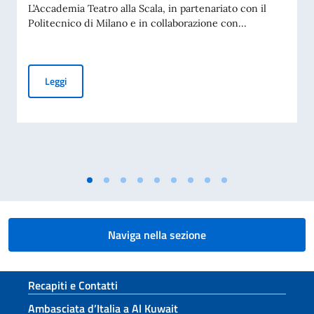
L’Accademia Teatro alla Scala, in partenariato con il
Politecnico di Milano e in collaborazione con...
Accademia Teatro alla Scala – Borse di studio in Design, M
Leggi
Naviga nella sezione
Sezione footer
Recapiti e Contatti
Ambasciata d’Italia a Al Kuwait