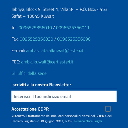
Jabriya, Block 9, Street 1, Villa 84 – P.O. Box: 4453
Safat – 13045 Kuwait
Tel:
0096525356010
/
0096525356011
Fax:
0096525356030
/
0096525356090
E-mail:
ambasciata.alkuwait@esteri.it
PEC:
amb.alkuwait@cert.esteri.it
Gli uffici della sede
Iscriviti alla nostra Newsletter
Inserisci la tua email
Accettazione GDPR
Autorizzo il trattamento dei miei dati personali ai sensi del GDPR e del
Decreto Legislativo 30 giugno 2003, n.196
Privacy
Note Legali