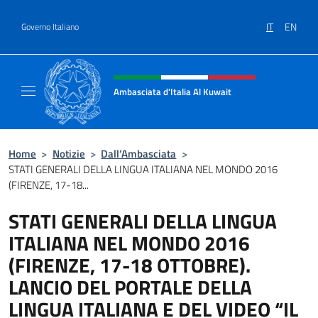
Salta al contenuto
IT
EN
Governo Italiano
Intestazione sito, social e menù
Ambasciata d'Italia Al Kuwait
Sito Ufficiale dell'Ambasciata d'Italia Al Kuw
Home
>
Notizie
>
Dall’Ambasciata
>
STATI GENERALI DELLA LINGUA ITALIANA NEL MONDO 2016
(FIRENZE, 17-18...
STATI GENERALI DELLA LINGUA
ITALIANA NEL MONDO 2016
(FIRENZE, 17-18 OTTOBRE).
LANCIO DEL PORTALE DELLA
LINGUA ITALIANA E DEL VIDEO “IL