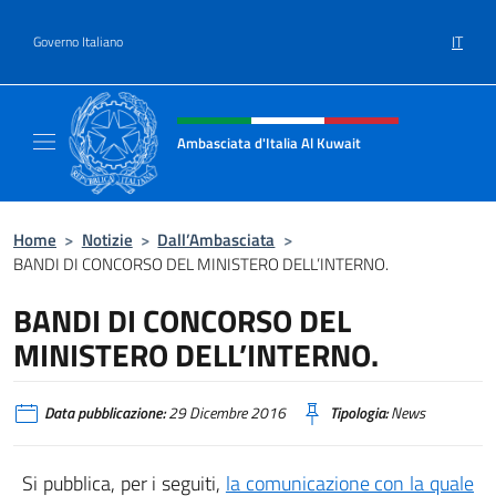
Salta al contenuto
IT
Governo Italiano
Intestazione sito, social e menù
Ambasciata d'Italia Al Kuwait
Sito Ufficiale dell'Ambasciata d'Italia Al Kuw
Home
>
Notizie
>
Dall’Ambasciata
>
BANDI DI CONCORSO DEL MINISTERO DELL’INTERNO.
BANDI DI CONCORSO DEL
MINISTERO DELL’INTERNO.
Data pubblicazione:
29 Dicembre 2016
Tipologia:
News
Si pubblica, per i seguiti,
la comunicazione con la quale