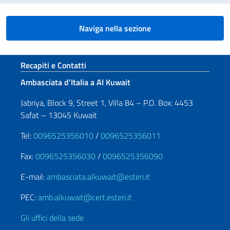
Naviga nella sezione
Sezione footer
Recapiti e Contatti
Ambasciata d’Italia a Al Kuwait
Jabriya, Block 9, Street 1, Villa 84 – P.O. Box: 4453
Safat – 13045 Kuwait
Tel:
0096525356010
/
0096525356011
Fax:
0096525356030
/
0096525356090
E-mail:
ambasciata.alkuwait@esteri.it
PEC:
amb.alkuwait@cert.esteri.it
Gli uffici della sede