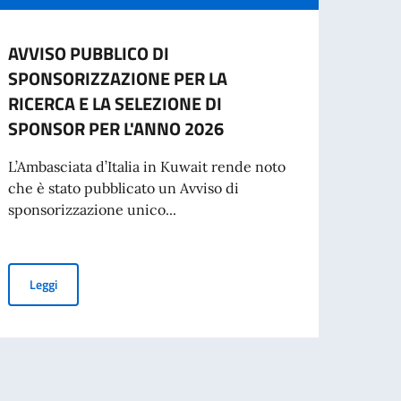
AVVISO PUBBLICO DI
2 gi
SPONSORIZZAZIONE PER LA
della
RICERCA E LA SELEZIONE DI
“Cari 
SPONSOR PER L'ANNO 2026
buona
di una
L’Ambasciata d’Italia in Kuwait rende noto
che è stato pubblicato un Avviso di
sponsorizzazione unico...
oda e Business
Leg
AVVISO PUBBLICO DI SPONSORIZZAZIONE PER LA RICERCA E L
Leggi