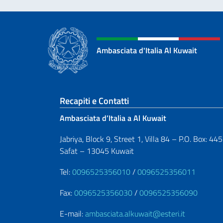
Ambasciata d'Italia Al Kuwait
Sezione footer
Recapiti e Contatti
Ambasciata d’Italia a Al Kuwait
Jabriya, Block 9, Street 1, Villa 84 – P.O. Box: 44
Safat – 13045 Kuwait
Tel:
0096525356010
/
0096525356011
Fax:
0096525356030
/
0096525356090
E-mail:
ambasciata.alkuwait@esteri.it