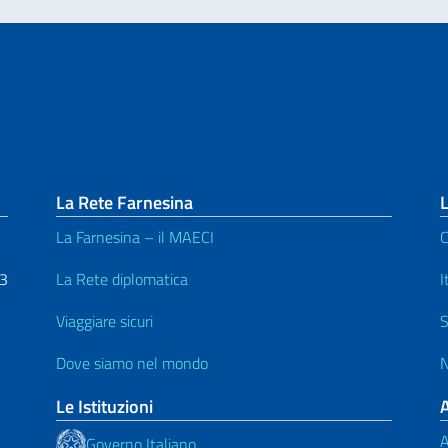
La Rete Farnesina
L
La Farnesina – il MAECI
C
53
La Rete diplomatica
I
Viaggiare sicuri
S
Dove siamo nel mondo
N
Le Istituzioni
A
Governo Italiano