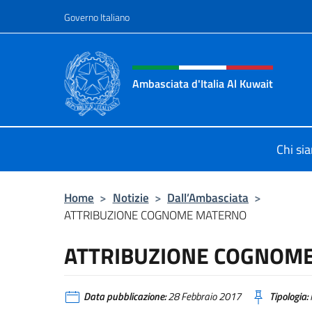
Salta al contenuto
Governo Italiano
Intestazione sito, social 
Ambasciata d'Italia Al Kuwait
Sito Ufficiale dell'Ambasciata d'Ita
Chi si
Home
>
Notizie
>
Dall’Ambasciata
>
ATTRIBUZIONE COGNOME MATERNO
ATTRIBUZIONE COGNOM
Data pubblicazione:
28 Febbraio 2017
Tipologia: