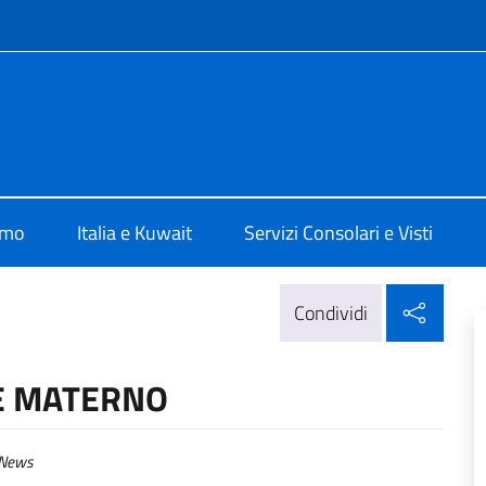
e menù
lia Al Kuwait
amo
Italia e Kuwait
Servizi Consolari e Visti
Condi
Condividi
E MATERNO
News