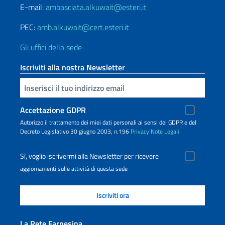
E-mail:
ambasciata.alkuwait@esteri.it
PEC:
amb.alkuwait@cert.esteri.it
Gli uffici della sede
Iscriviti alla nostra Newsletter
Inserisci la tua email
Accettazione GDPR
Autorizzo il trattamento dei miei dati personali ai sensi del GDPR e del
Decreto Legislativo 30 giugno 2003, n.196
Privacy
Note Legali
Sì, voglio iscrivermi alla Newsletter per ricevere
aggiornamenti sulle attività di questa sede
La Rete Farnesina