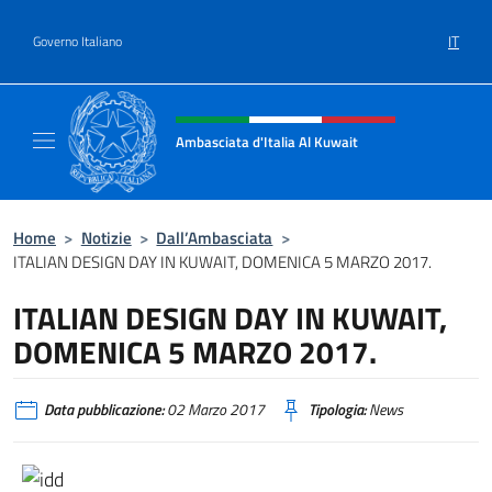
Salta al contenuto
IT
Governo Italiano
Intestazione sito, social e menù
Ambasciata d'Italia Al Kuwait
Sito Ufficiale dell'Ambasciata d'Italia Al Kuw
Home
>
Notizie
>
Dall’Ambasciata
>
ITALIAN DESIGN DAY IN KUWAIT, DOMENICA 5 MARZO 2017.
ITALIAN DESIGN DAY IN KUWAIT,
DOMENICA 5 MARZO 2017.
Data pubblicazione:
02 Marzo 2017
Tipologia:
News