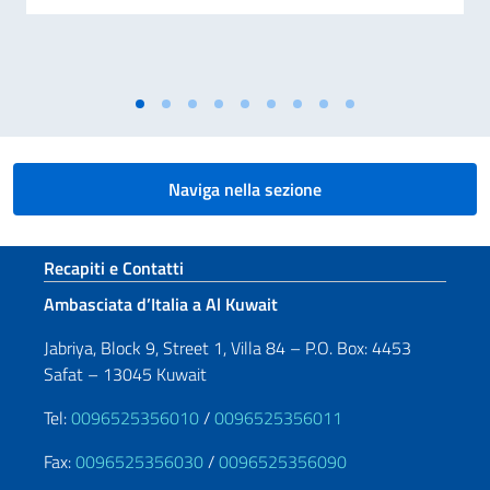
Naviga nella sezione
Sezione footer
Recapiti e Contatti
Ambasciata d’Italia a Al Kuwait
Jabriya, Block 9, Street 1, Villa 84 – P.O. Box: 4453
Safat – 13045 Kuwait
Tel:
0096525356010
/
0096525356011
Fax:
0096525356030
/
0096525356090