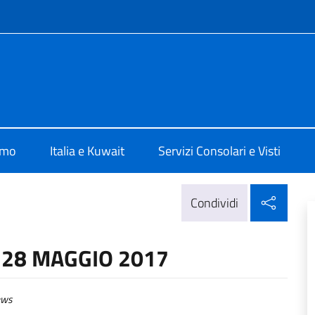
e menù
lia Al Kuwait
amo
Italia e Kuwait
Servizi Consolari e Visti
Condi
Condividi
28 MAGGIO 2017
ws