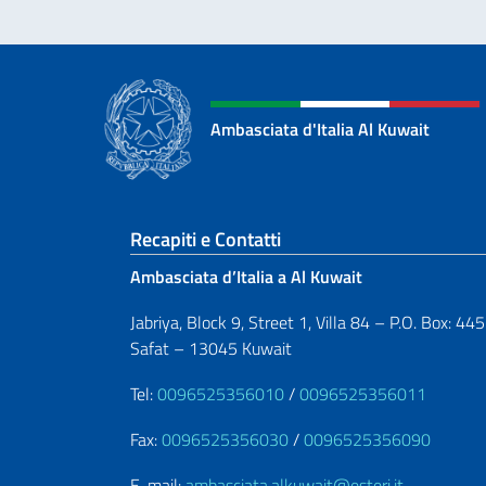
Ambasciata d'Italia Al Kuwait
Sezione footer
Recapiti e Contatti
Ambasciata d’Italia a Al Kuwait
Jabriya, Block 9, Street 1, Villa 84 – P.O. Box: 44
Safat – 13045 Kuwait
Tel:
0096525356010
/
0096525356011
Fax:
0096525356030
/
0096525356090
E-mail:
ambasciata.alkuwait@esteri.it