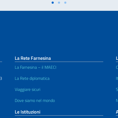
La Rete Farnesina
L
La Farnesina – il MAECI
C
53
La Rete diplomatica
I
Viaggiare sicuri
S
Dove siamo nel mondo
N
Le Istituzioni