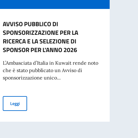
AVVISO PUBBLICO DI
2 gi
SPONSORIZZAZIONE PER LA
della
RICERCA E LA SELEZIONE DI
“Cari 
SPONSOR PER L'ANNO 2026
buona
di una
L’Ambasciata d’Italia in Kuwait rende noto
che è stato pubblicato un Avviso di
sponsorizzazione unico...
oda e Business
Leg
AVVISO PUBBLICO DI SPONSORIZZAZIONE PER LA RICERCA E L
Leggi