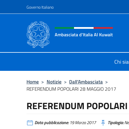
Salta al contenuto
Governo Italiano
Intestazione sito, social 
Ambasciata d'Italia Al Kuwait
Sito Ufficiale dell'Ambasciata d'Ita
Chi si
Home
>
Notizie
>
Dall’Ambasciata
>
REFERENDUM POPOLARI 28 MAGGIO 2017
REFERENDUM POPOLARI 
Data pubblicazione:
19 Marzo 2017
Tipologia:
Ne