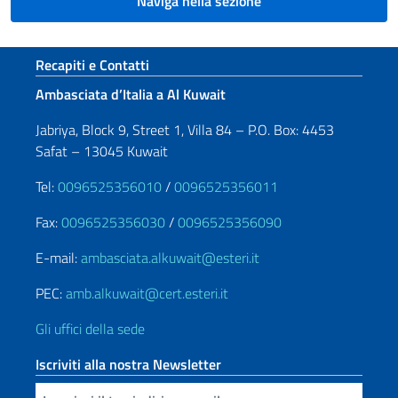
Naviga nella sezione
Sezione footer
Recapiti e Contatti
Ambasciata d’Italia a Al Kuwait
Jabriya, Block 9, Street 1, Villa 84 – P.O. Box: 4453
Safat – 13045 Kuwait
Tel:
0096525356010
/
0096525356011
Fax:
0096525356030
/
0096525356090
E-mail:
ambasciata.alkuwait@esteri.it
PEC:
amb.alkuwait@cert.esteri.it
Gli uffici della sede
Iscriviti alla nostra Newsletter