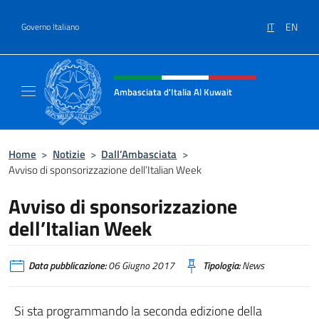
Salta al contenuto
IT
EN
Governo Italiano
Intestazione sito, social e menù
Ambasciata d'Italia Al Kuwait
Sito Ufficiale dell'Ambasciata d'Italia Al Kuw
Home
>
Notizie
>
Dall’Ambasciata
>
Avviso di sponsorizzazione dell’Italian Week
Avviso di sponsorizzazione
dell’Italian Week
Data pubblicazione:
06 Giugno 2017
Tipologia:
News
Si sta programmando la seconda edizione della