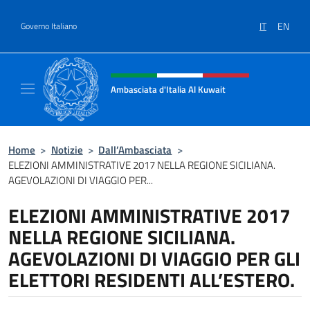
Salta al contenuto
IT
EN
Governo Italiano
Intestazione sito, social e menù
Ambasciata d'Italia Al Kuwait
Sito Ufficiale dell'Ambasciata d'Italia Al Kuw
Home
>
Notizie
>
Dall’Ambasciata
>
ELEZIONI AMMINISTRATIVE 2017 NELLA REGIONE SICILIANA.
AGEVOLAZIONI DI VIAGGIO PER...
ELEZIONI AMMINISTRATIVE 2017
NELLA REGIONE SICILIANA.
AGEVOLAZIONI DI VIAGGIO PER GLI
ELETTORI RESIDENTI ALL’ESTERO.