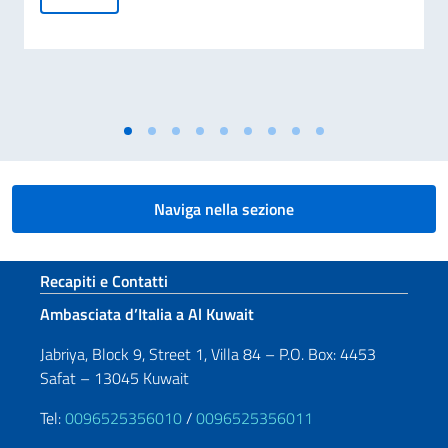
Naviga nella sezione
Sezione footer
Recapiti e Contatti
Ambasciata d’Italia a Al Kuwait
Jabriya, Block 9, Street 1, Villa 84 – P.O. Box: 4453
Safat – 13045 Kuwait
Tel:
0096525356010
/
0096525356011