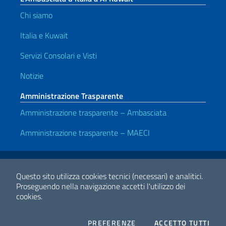
Chi siamo
Italia e Kuwait
Servizi Consolari e Visti
Notizie
Amministrazione Trasparente
Amministrazione trasparente – Ambasciata
Amministrazione trasparente – MAECI
Link Utili
Note legali
Privacy e cookie policy
Dichiarazione di accessibilità
Questo sito utilizza cookies tecnici (necessari) e analitici.
Proseguendo nella navigazione accetti l'utilizzo dei
cookies.
2026 Copyright Ministero degli Affari Esteri e della Cooperazione
Internazionale
COOKIES
I CO
PREFERENZE
ACCETTO TUTTI