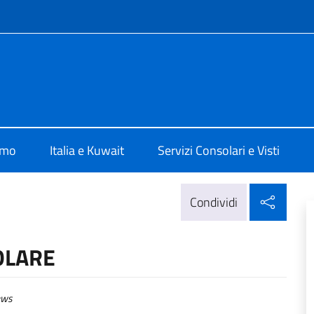
e menù
lia Al Kuwait
amo
Italia e Kuwait
Servizi Consolari e Visti
Condi
Condividi
OLARE
ws