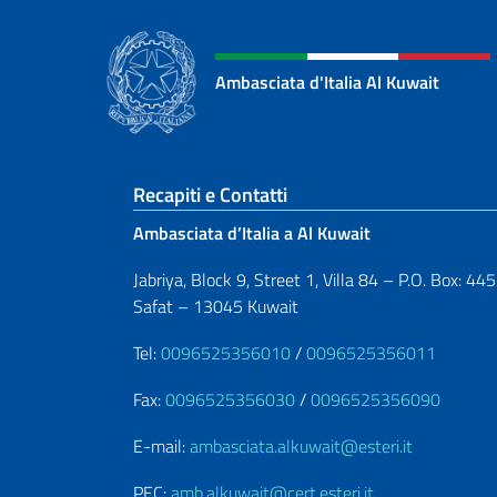
Ambasciata d'Italia Al Kuwait
Sezione footer
Recapiti e Contatti
Ambasciata d’Italia a Al Kuwait
Jabriya, Block 9, Street 1, Villa 84 – P.O. Box: 44
Safat – 13045 Kuwait
Tel:
0096525356010
/
0096525356011
Fax:
0096525356030
/
0096525356090
E-mail:
ambasciata.alkuwait@esteri.it
PEC:
amb.alkuwait@cert.esteri.it