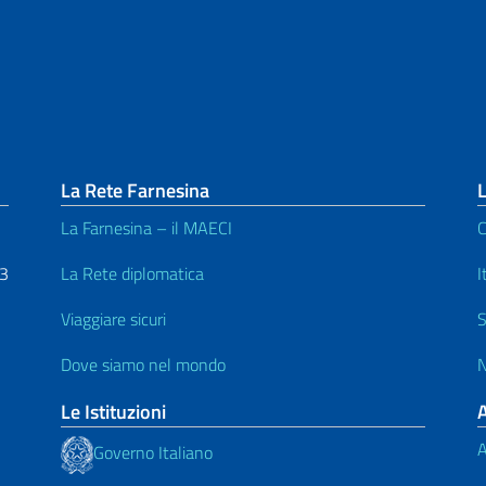
La Rete Farnesina
L
La Farnesina – il MAECI
C
53
La Rete diplomatica
I
Viaggiare sicuri
S
Dove siamo nel mondo
N
Le Istituzioni
A
Governo Italiano