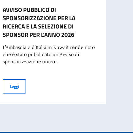
AVVISO PUBBLICO DI
2 gi
SPONSORIZZAZIONE PER LA
della
RICERCA E LA SELEZIONE DI
“Cari 
SPONSOR PER L'ANNO 2026
buona
di una
L’Ambasciata d’Italia in Kuwait rende noto
che è stato pubblicato un Avviso di
sponsorizzazione unico...
oda e Business
Leg
AVVISO PUBBLICO DI SPONSORIZZAZIONE PER LA RICERCA E L
Leggi