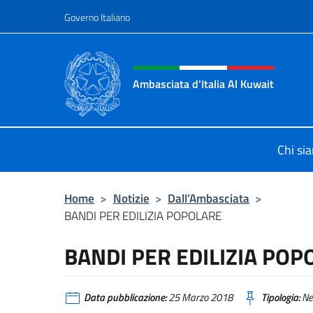
Salta al contenuto
Governo Italiano
Intestazione sito, social 
Ambasciata d'Italia Al Kuwait
Sito Ufficiale dell'Ambasciata d'Ita
Chi si
Home
>
Notizie
>
Dall’Ambasciata
>
BANDI PER EDILIZIA POPOLARE
BANDI PER EDILIZIA POP
Data pubblicazione:
25 Marzo 2018
Tipologia:
Ne