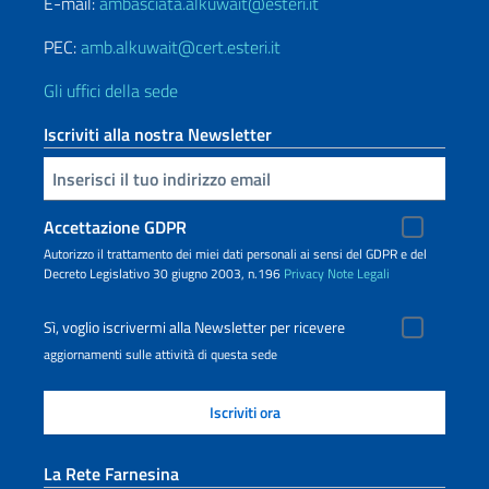
E-mail:
ambasciata.alkuwait@esteri.it
PEC:
amb.alkuwait@cert.esteri.it
Gli uffici della sede
Iscriviti alla nostra Newsletter
Inserisci la tua email
Accettazione GDPR
Autorizzo il trattamento dei miei dati personali ai sensi del GDPR e del
Decreto Legislativo 30 giugno 2003, n.196
Privacy
Note Legali
Sì, voglio iscrivermi alla Newsletter per ricevere
aggiornamenti sulle attività di questa sede
La Rete Farnesina