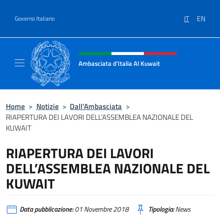
Salta al contenuto
IT
EN
Governo Italiano
Intestazione sito, social e menù
Ambasciata d'Italia Al Kuwait
Sito Ufficiale dell'Ambasciata d'Italia Al Kuw
Home
>
Notizie
>
Dall’Ambasciata
>
RIAPERTURA DEI LAVORI DELL’ASSEMBLEA NAZIONALE DEL
KUWAIT
RIAPERTURA DEI LAVORI
DELL’ASSEMBLEA NAZIONALE DEL
KUWAIT
Data pubblicazione:
01 Novembre 2018
Tipologia:
News