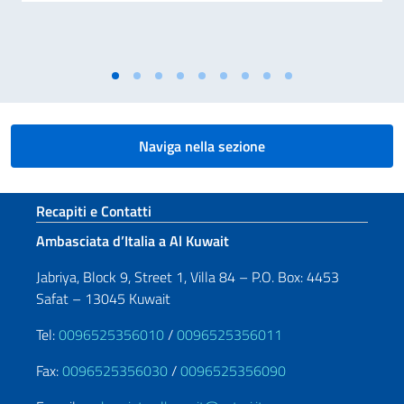
Naviga nella sezione
Sezione footer
Recapiti e Contatti
Ambasciata d’Italia a Al Kuwait
Jabriya, Block 9, Street 1, Villa 84 – P.O. Box: 4453
Safat – 13045 Kuwait
Tel:
0096525356010
/
0096525356011
Fax:
0096525356030
/
0096525356090