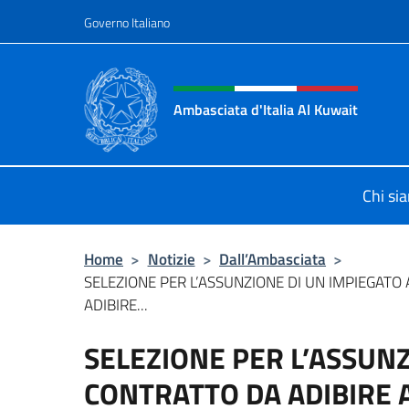
Salta al contenuto
Governo Italiano
Intestazione sito, social 
Ambasciata d'Italia Al Kuwait
Sito Ufficiale dell'Ambasciata d'Ita
Chi si
Home
>
Notizie
>
Dall’Ambasciata
>
SELEZIONE PER L’ASSUNZIONE DI UN IMPIEGATO
ADIBIRE...
SELEZIONE PER L’ASSUNZ
CONTRATTO DA ADIBIRE AI