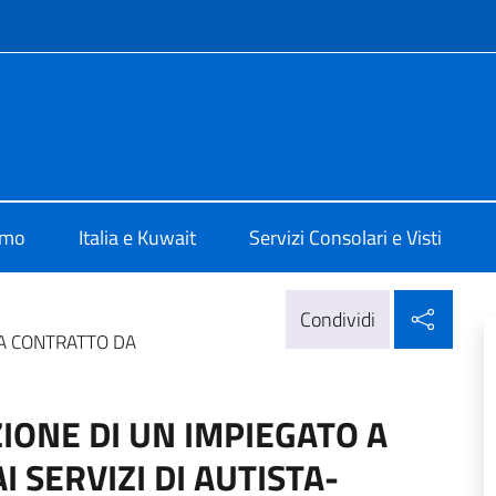
e menù
lia Al Kuwait
amo
Italia e Kuwait
Servizi Consolari e Visti
Condi
Condividi
 A CONTRATTO DA
IONE DI UN IMPIEGATO A
 SERVIZI DI AUTISTA-