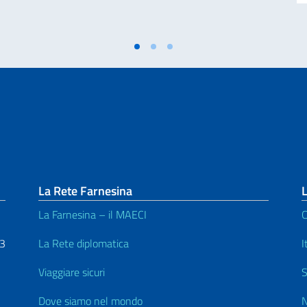
La Rete Farnesina
L
La Farnesina – il MAECI
C
53
La Rete diplomatica
I
Viaggiare sicuri
S
Dove siamo nel mondo
N