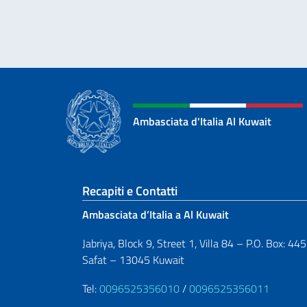
Ambasciata d'Italia Al Kuwait
Sezione footer
Recapiti e Contatti
Ambasciata d’Italia a Al Kuwait
Jabriya, Block 9, Street 1, Villa 84 – P.O. Box: 44
Safat – 13045 Kuwait
Tel:
0096525356010
/
0096525356011