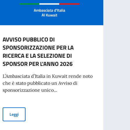
AVVISO PUBBLICO DI
2 gi
SPONSORIZZAZIONE PER LA
della
RICERCA E LA SELEZIONE DI
“Cari 
SPONSOR PER L'ANNO 2026
buona
di una
L’Ambasciata d’Italia in Kuwait rende noto
che è stato pubblicato un Avviso di
sponsorizzazione unico...
oda e Business
Leg
AVVISO PUBBLICO DI SPONSORIZZAZIONE PER LA RICERCA E L
Leggi