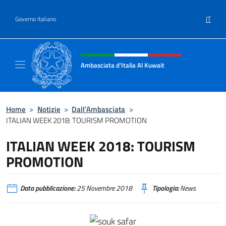
Salta al contenuto
IT
Governo Italiano
Intestazione sito, social e menù
Ambasciata d'Italia Al Kuwait
Sito Ufficiale dell'Ambasciata d'Italia Al Kuw
Home
>
Notizie
>
Dall’Ambasciata
>
ITALIAN WEEK 2018: TOURISM PROMOTION
ITALIAN WEEK 2018: TOURISM
PROMOTION
Data pubblicazione:
25 Novembre 2018
Tipologia:
News