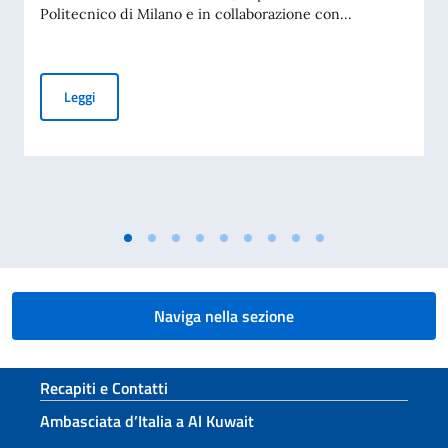
Politecnico di Milano e in collaborazione con...
Accademia Teatro alla Scala – Borse di studio in Design, M
Leggi
Naviga nella sezione
Sezione footer
Recapiti e Contatti
Ambasciata d’Italia a Al Kuwait