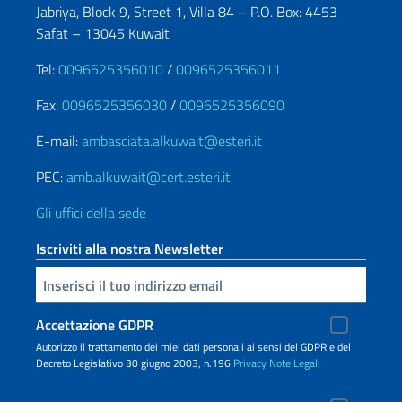
Jabriya, Block 9, Street 1, Villa 84 – P.O. Box: 4453
Safat – 13045 Kuwait
Tel:
0096525356010
/
0096525356011
Fax:
0096525356030
/
0096525356090
E-mail:
ambasciata.alkuwait@esteri.it
PEC:
amb.alkuwait@cert.esteri.it
Gli uffici della sede
Iscriviti alla nostra Newsletter
Inserisci la tua email
Accettazione GDPR
Autorizzo il trattamento dei miei dati personali ai sensi del GDPR e del
Decreto Legislativo 30 giugno 2003, n.196
Privacy
Note Legali