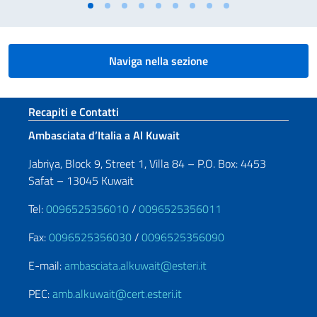
Naviga nella sezione
Sezione footer
Recapiti e Contatti
Ambasciata d’Italia a Al Kuwait
Jabriya, Block 9, Street 1, Villa 84 – P.O. Box: 4453
Safat – 13045 Kuwait
Tel:
0096525356010
/
0096525356011
Fax:
0096525356030
/
0096525356090
E-mail:
ambasciata.alkuwait@esteri.it
PEC:
amb.alkuwait@cert.esteri.it