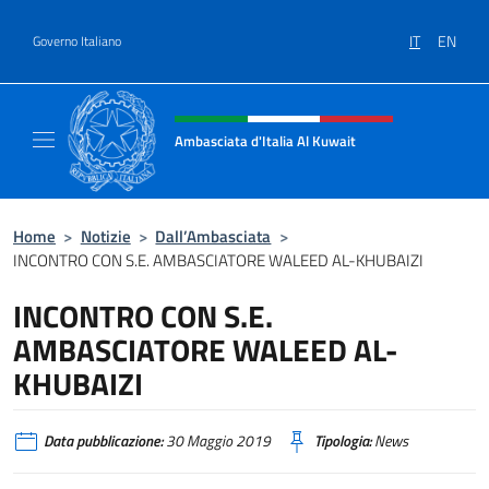
Salta al contenuto
IT
EN
Governo Italiano
Intestazione sito, social e menù
Ambasciata d'Italia Al Kuwait
Sito Ufficiale dell'Ambasciata d'Italia Al Kuw
Home
>
Notizie
>
Dall’Ambasciata
>
INCONTRO CON S.E. AMBASCIATORE WALEED AL-KHUBAIZI
INCONTRO CON S.E.
AMBASCIATORE WALEED AL-
KHUBAIZI
Data pubblicazione:
30 Maggio 2019
Tipologia:
News