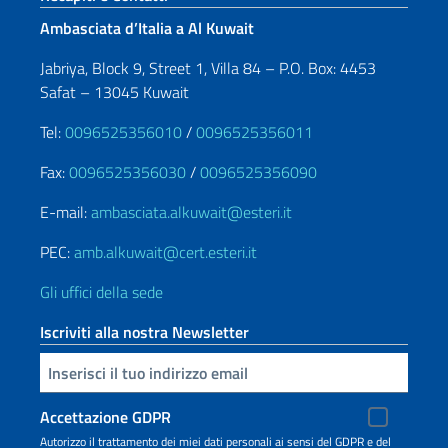
Ambasciata d’Italia a Al Kuwait
Jabriya, Block 9, Street 1, Villa 84 – P.O. Box: 4453
Safat – 13045 Kuwait
Tel:
0096525356010
/
0096525356011
Fax:
0096525356030
/
0096525356090
E-mail:
ambasciata.alkuwait@esteri.it
PEC:
amb.alkuwait@cert.esteri.it
Gli uffici della sede
Iscriviti alla nostra Newsletter
Inserisci la tua email
Accettazione GDPR
Autorizzo il trattamento dei miei dati personali ai sensi del GDPR e del