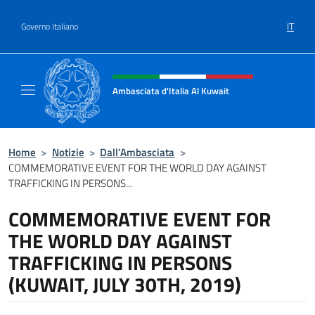
Salta al contenuto
IT
Governo Italiano
Intestazione sito, social e menù
Ambasciata d'Italia Al Kuwait
Sito Ufficiale dell'Ambasciata d'Italia Al Kuw
Home
>
Notizie
>
Dall’Ambasciata
>
COMMEMORATIVE EVENT FOR THE WORLD DAY AGAINST
TRAFFICKING IN PERSONS...
COMMEMORATIVE EVENT FOR
THE WORLD DAY AGAINST
TRAFFICKING IN PERSONS
(KUWAIT, JULY 30TH, 2019)