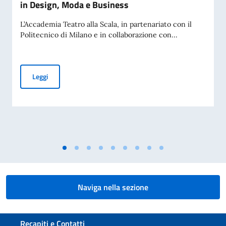
in Design, Moda e Business
L’Accademia Teatro alla Scala, in partenariato con il
Politecnico di Milano e in collaborazione con...
Accademia Teatro alla Scala – Borse di studio in Design, M
Leggi
Naviga nella sezione
Sezione footer
Recapiti e Contatti