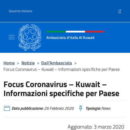
Salta al contenuto
IT
Governo Italiano
Intestazione sito, social e menù
Ambasciata d'Italia Al Kuwait
Sito Ufficiale dell'Ambasciata d'Italia Al Kuw
Home
>
Notizie
>
Dall’Ambasciata
>
Focus Coronavirus – Kuwait – Informazioni specifiche per Paese
Focus Coronavirus – Kuwait –
Informazioni specifiche per Paese
Data pubblicazione:
26 Febbraio 2020
Tipologia:
News
Aggiornato: 3 marzo 2020