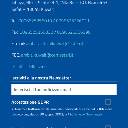
Jabriya, Block 9, Street 1, Villa 84 – P.O. Box: 4453
Safat – 13045 Kuwait
Tel:
0096525356010
/
0096525356011
Fax:
0096525356030
/
0096525356090
E-mail:
ambasciata.alkuwait@esteri.it
PEC:
amb.alkuwait@cert.esteri.it
Gli uffici della sede
Iscriviti alla nostra Newsletter
Inserisci la tua email
Accettazione GDPR
Autorizzo il trattamento dei miei dati personali ai sensi del GDPR e del
Decreto Legislativo 30 giugno 2003, n.196
Privacy
Note Legali