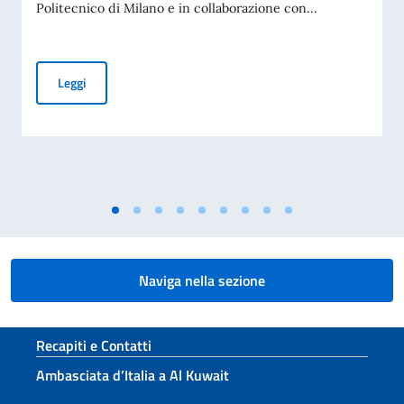
Politecnico di Milano e in collaborazione con...
Accademia Teatro alla Scala – Borse di studio in Design, M
Leggi
Naviga nella sezione
Sezione footer
Recapiti e Contatti
Ambasciata d’Italia a Al Kuwait