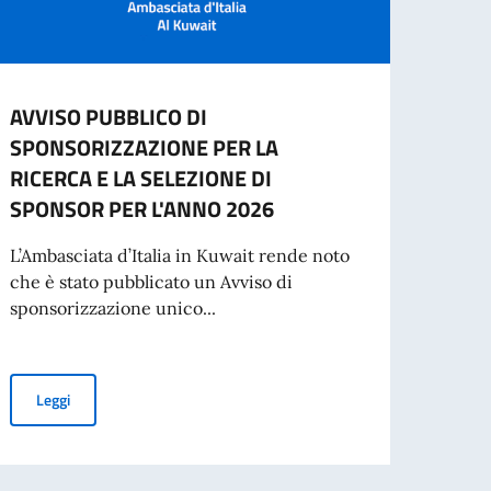
AVVISO PUBBLICO DI
2 gi
SPONSORIZZAZIONE PER LA
della
RICERCA E LA SELEZIONE DI
“Cari 
SPONSOR PER L'ANNO 2026
buona
di una
L’Ambasciata d’Italia in Kuwait rende noto
che è stato pubblicato un Avviso di
sponsorizzazione unico...
oda e Business
Leg
AVVISO PUBBLICO DI SPONSORIZZAZIONE PER LA RICERCA E L
Leggi