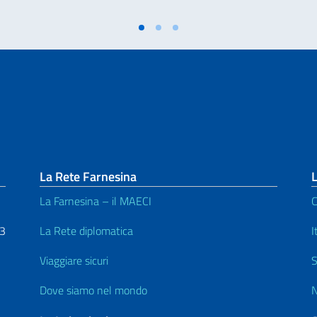
La Rete Farnesina
L
La Farnesina – il MAECI
C
53
La Rete diplomatica
I
Viaggiare sicuri
S
Dove siamo nel mondo
N