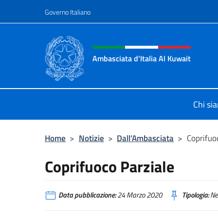
Salta al contenuto
Governo Italiano
Intestazione sito, social 
Ambasciata d'Italia Al Kuwait
Sito Ufficiale dell'Ambasciata d'Ita
Chi si
Home
>
Notizie
>
Dall’Ambasciata
>
Coprifuo
Coprifuoco Parziale
Data pubblicazione:
24 Marzo 2020
Tipologia:
Ne