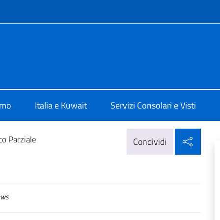
e menù
lia Al Kuwait
amo
Italia e Kuwait
Servizi Consolari e Visti
Condi
co Parziale
Condividi
ws