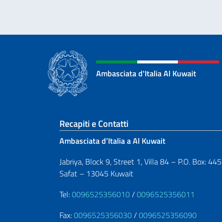
Ambasciata d'Italia Al Kuwait
Sezione footer
Recapiti e Contatti
Ambasciata d’Italia a Al Kuwait
Jabriya, Block 9, Street 1, Villa 84 – P.O. Box: 44
Safat – 13045 Kuwait
Tel:
0096525356010
/
0096525356011
Fax:
0096525356030
/
0096525356090