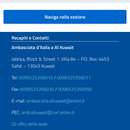
Naviga nella sezione
Sezione footer
Recapiti e Contatti
Ambasciata d’Italia a Al Kuwait
Jabriya, Block 9, Street 1, Villa 84 – P.O. Box: 4453
Safat – 13045 Kuwait
Tel:
0096525356010
/
0096525356011
Fax:
0096525356030
/
0096525356090
E-mail:
ambasciata.alkuwait@esteri.it
PEC:
amb.alkuwait@cert.esteri.it
Gli uffici della sede