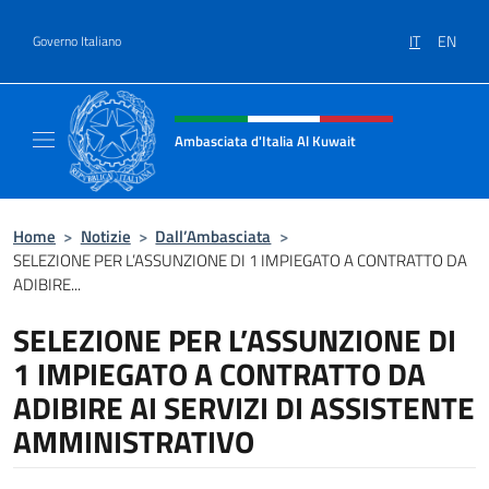
Salta al contenuto
IT
EN
Governo Italiano
Intestazione sito, social e menù
Ambasciata d'Italia Al Kuwait
Sito Ufficiale dell'Ambasciata d'Italia Al Kuw
Home
>
Notizie
>
Dall’Ambasciata
>
SELEZIONE PER L’ASSUNZIONE DI 1 IMPIEGATO A CONTRATTO DA
ADIBIRE...
SELEZIONE PER L’ASSUNZIONE DI
1 IMPIEGATO A CONTRATTO DA
ADIBIRE AI SERVIZI DI ASSISTENTE
AMMINISTRATIVO