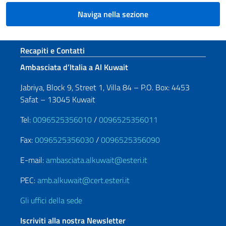
Naviga nella sezione
Sezione footer
Recapiti e Contatti
Ambasciata d’Italia a Al Kuwait
Jabriya, Block 9, Street 1, Villa 84 – P.O. Box: 4453
Safat – 13045 Kuwait
Tel:
0096525356010
/
0096525356011
Fax:
0096525356030
/
0096525356090
E-mail:
ambasciata.alkuwait@esteri.it
PEC:
amb.alkuwait@cert.esteri.it
Gli uffici della sede
Iscriviti alla nostra Newsletter