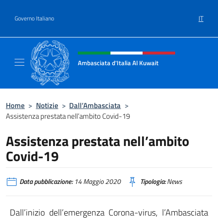
Salta al contenuto
IT
Governo Italiano
Intestazione sito, social e menù
Ambasciata d'Italia Al Kuwait
Sito Ufficiale dell'Ambasciata d'Italia Al Kuw
Home
>
Notizie
>
Dall’Ambasciata
>
Assistenza prestata nell’ambito Covid-19
Assistenza prestata nell’ambito
Covid-19
Data pubblicazione:
14 Maggio 2020
Tipologia:
News
Dall’inizio dell’emergenza Corona-virus, l’Ambasciata