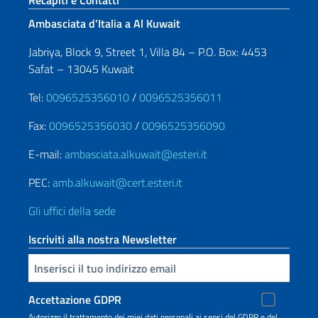
Recapiti e Contatti
Ambasciata d’Italia a Al Kuwait
Jabriya, Block 9, Street 1, Villa 84 – P.O. Box: 4453
Safat – 13045 Kuwait
Tel:
0096525356010
/
0096525356011
Fax:
0096525356030
/
0096525356090
E-mail:
ambasciata.alkuwait@esteri.it
PEC:
amb.alkuwait@cert.esteri.it
Gli uffici della sede
Iscriviti alla nostra Newsletter
Inserisci la tua email
Accettazione GDPR
Autorizzo il trattamento dei miei dati personali ai sensi del GDPR e del