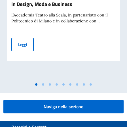
in Design, Moda e Business
L’Accademia Teatro alla Scala, in partenariato con il
Politecnico di Milano e in collaborazione con...
Accademia Teatro alla Scala – Borse di studio in Design, M
Leggi
Naviga nella sezione
Sezione footer