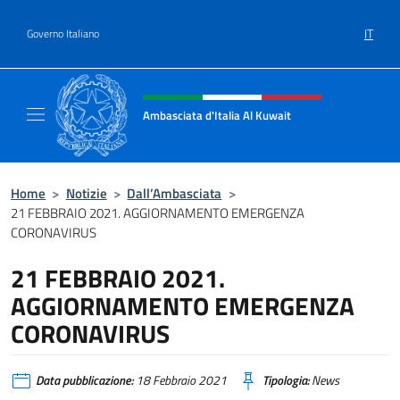
Salta al contenuto
IT
Governo Italiano
Intestazione sito, social e menù
Ambasciata d'Italia Al Kuwait
Sito Ufficiale dell'Ambasciata d'Italia Al Kuw
Home
>
Notizie
>
Dall’Ambasciata
>
21 FEBBRAIO 2021. AGGIORNAMENTO EMERGENZA
CORONAVIRUS
21 FEBBRAIO 2021.
AGGIORNAMENTO EMERGENZA
CORONAVIRUS
Data pubblicazione:
18 Febbraio 2021
Tipologia:
News