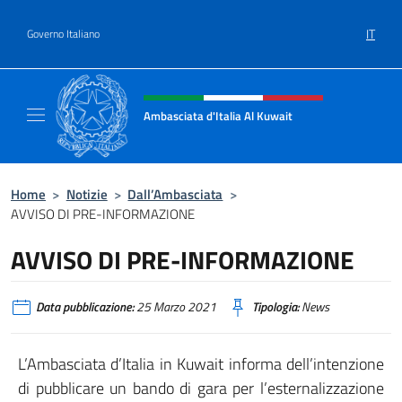
Salta al contenuto
IT
Governo Italiano
Intestazione sito, social e menù
Ambasciata d'Italia Al Kuwait
Sito Ufficiale dell'Ambasciata d'Italia Al Kuw
Home
>
Notizie
>
Dall’Ambasciata
>
AVVISO DI PRE-INFORMAZIONE
AVVISO DI PRE-INFORMAZIONE
Data pubblicazione:
25 Marzo 2021
Tipologia:
News
L’Ambasciata d’Italia in Kuwait informa dell’intenzione
di pubblicare un bando di gara per l’esternalizzazione