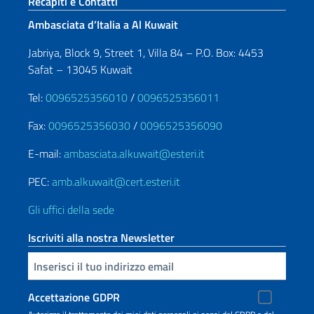
Sezione footer
Recapiti e Contatti
Ambasciata d’Italia a Al Kuwait
Jabriya, Block 9, Street 1, Villa 84 – P.O. Box: 4453
Safat – 13045 Kuwait
Tel:
0096525356010
/
0096525356011
Fax:
0096525356030
/
0096525356090
E-mail:
ambasciata.alkuwait@esteri.it
PEC:
amb.alkuwait@cert.esteri.it
Gli uffici della sede
Iscriviti alla nostra Newsletter
Inserisci la tua email
Accettazione GDPR