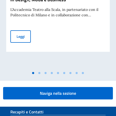
L’Accademia Teatro alla Scala, in partenariato con il
Politecnico di Milano e in collaborazione con...
Accademia Teatro alla Scala – Borse di studio in Design, M
Leggi
Naviga nella sezione
Sezione footer
Recapiti e Contatti