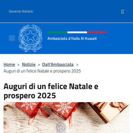
Salta al contenuto
IT
Governo Italiano
Intestazione sito, social e menù
Ambasciata d'Italia Al Kuwait
Sito Ufficiale dell'Ambasciata d'Italia Al Kuw
Home
>
Notizie
>
Dall’Ambasciata
>
Auguri di un felice Natale e prospero 2025
Auguri di un felice Natale e
prospero 2025