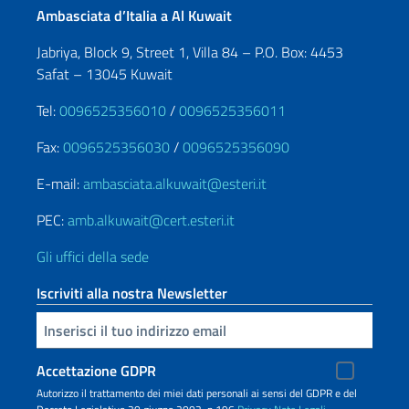
Ambasciata d’Italia a Al Kuwait
Jabriya, Block 9, Street 1, Villa 84 – P.O. Box: 4453
Safat – 13045 Kuwait
Tel:
0096525356010
/
0096525356011
Fax:
0096525356030
/
0096525356090
E-mail:
ambasciata.alkuwait@esteri.it
PEC:
amb.alkuwait@cert.esteri.it
Gli uffici della sede
Iscriviti alla nostra Newsletter
Inserisci la tua email
Accettazione GDPR
Autorizzo il trattamento dei miei dati personali ai sensi del GDPR e del