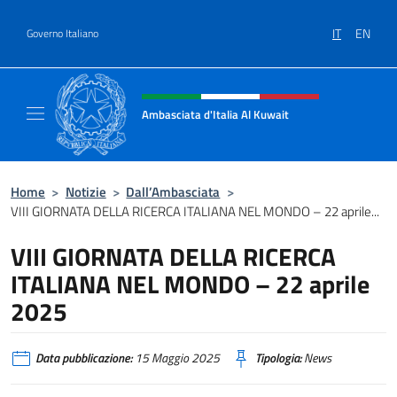
Salta al contenuto
IT
EN
Governo Italiano
Intestazione sito, social e menù
Ambasciata d'Italia Al Kuwait
Sito Ufficiale dell'Ambasciata d'Italia Al Kuw
Home
>
Notizie
>
Dall’Ambasciata
>
VIII GIORNATA DELLA RICERCA ITALIANA NEL MONDO – 22 aprile...
VIII GIORNATA DELLA RICERCA
ITALIANA NEL MONDO – 22 aprile
2025
Data pubblicazione:
15 Maggio 2025
Tipologia:
News