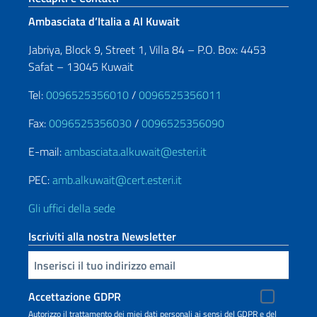
Ambasciata d’Italia a Al Kuwait
Jabriya, Block 9, Street 1, Villa 84 – P.O. Box: 4453
Safat – 13045 Kuwait
Tel:
0096525356010
/
0096525356011
Fax:
0096525356030
/
0096525356090
E-mail:
ambasciata.alkuwait@esteri.it
PEC:
amb.alkuwait@cert.esteri.it
Gli uffici della sede
Iscriviti alla nostra Newsletter
Inserisci la tua email
Accettazione GDPR
Autorizzo il trattamento dei miei dati personali ai sensi del GDPR e del