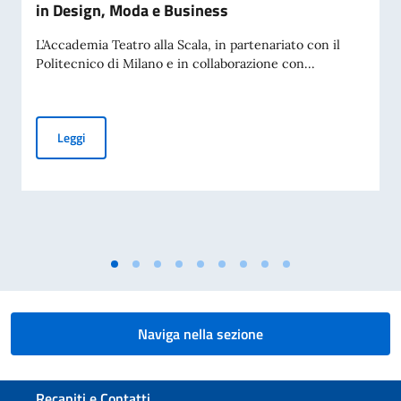
in Design, Moda e Business
L’Accademia Teatro alla Scala, in partenariato con il
Politecnico di Milano e in collaborazione con...
Accademia Teatro alla Scala – Borse di studio in Design, M
Leggi
Naviga nella sezione
Sezione footer
Recapiti e Contatti