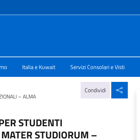
e menù
lia Al Kuwait
amo
Italia e Kuwait
Servizi Consolari e Visti
Condi
Condividi
ZIONALI – ALMA
PER STUDENTI
A MATER STUDIORUM –