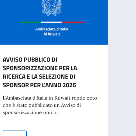
AVVISO PUBBLICO DI
2 gi
SPONSORIZZAZIONE PER LA
della
RICERCA E LA SELEZIONE DI
“Cari 
SPONSOR PER L'ANNO 2026
buona
di una
L’Ambasciata d’Italia in Kuwait rende noto
che è stato pubblicato un Avviso di
sponsorizzazione unico...
oda e Business
Leg