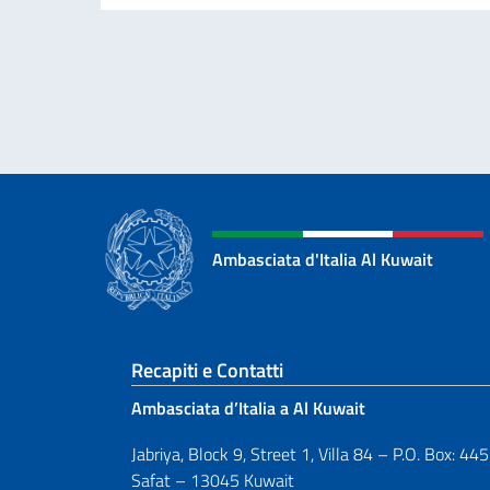
Ambasciata d'Italia Al Kuwait
Sezione footer
Recapiti e Contatti
Ambasciata d’Italia a Al Kuwait
Jabriya, Block 9, Street 1, Villa 84 – P.O. Box: 44
Safat – 13045 Kuwait