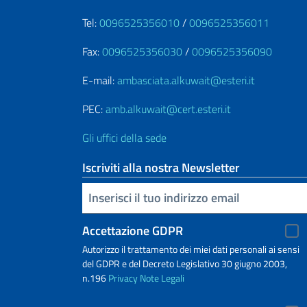
Tel:
0096525356010
/
0096525356011
Fax:
0096525356030
/
0096525356090
E-mail:
ambasciata.alkuwait@esteri.it
PEC:
amb.alkuwait@cert.esteri.it
Gli uffici della sede
Iscriviti alla nostra Newsletter
Inserisci la tua email
Accettazione GDPR
Autorizzo il trattamento dei miei dati personali ai sensi
del GDPR e del Decreto Legislativo 30 giugno 2003,
n.196
Privacy
Note Legali