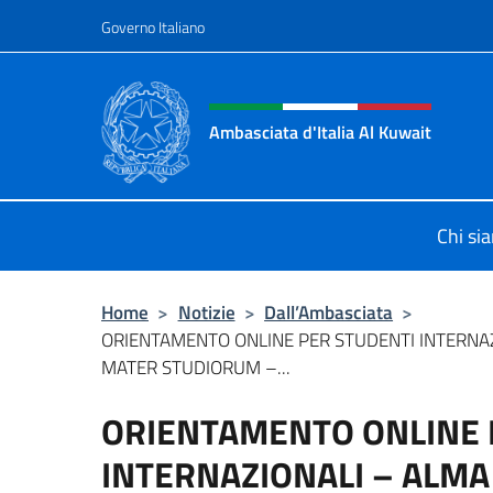
Salta al contenuto
Governo Italiano
Intestazione sito, social 
Ambasciata d'Italia Al Kuwait
Sito Ufficiale dell'Ambasciata d'Ita
Chi si
Home
>
Notizie
>
Dall’Ambasciata
>
ORIENTAMENTO ONLINE PER STUDENTI INTERNA
MATER STUDIORUM –...
ORIENTAMENTO ONLINE 
INTERNAZIONALI – ALM