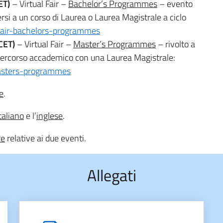
ET)
– Virtual Fair –
Bachelor’s Programmes
– evento
ersi a un corso di Laurea o Laurea Magistrale a ciclo
l-fair-bachelors-programmes
CET)
– Virtual Fair –
Master’s Programmes
– rivolto a
o percorso accademico con una Laurea Magistrale:
-masters-programmes
e
.
taliano
e l’
inglese
.
re
relative ai due eventi.
Allegati