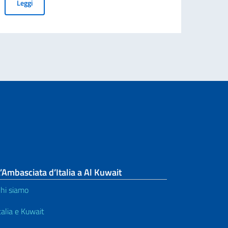
AVVISO PUBBLICO DI SPONSORIZZAZIONE PER LA RICERCA E L
Leggi
’Ambasciata d’Italia a Al Kuwait
hi siamo
talia e Kuwait