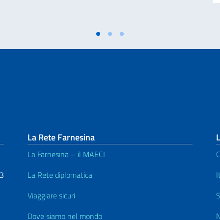
La Rete Farnesina
L
La Farnesina – il MAECI
C
53
La Rete diplomatica
I
Viaggiare sicuri
S
Dove siamo nel mondo
N