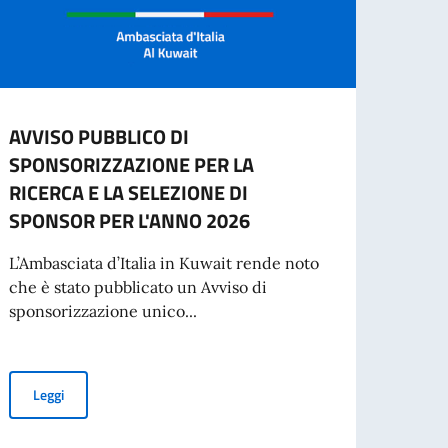
AVVISO PUBBLICO DI
2 gi
SPONSORIZZAZIONE PER LA
della
RICERCA E LA SELEZIONE DI
“Cari 
SPONSOR PER L'ANNO 2026
buona
di una
L’Ambasciata d’Italia in Kuwait rende noto
che è stato pubblicato un Avviso di
sponsorizzazione unico...
oda e Business
Leg
AVVISO PUBBLICO DI SPONSORIZZAZIONE PER LA RICERCA E L
Leggi