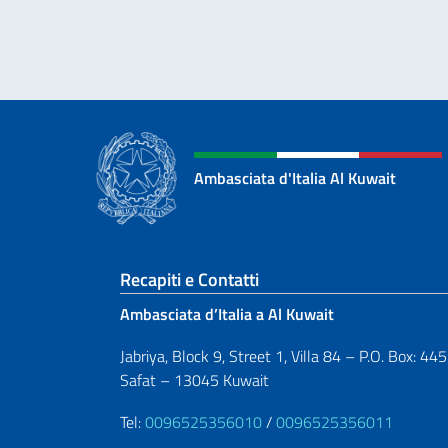
Ambasciata d'Italia Al Kuwait
Sezione footer
Recapiti e Contatti
Ambasciata d’Italia a Al Kuwait
Jabriya, Block 9, Street 1, Villa 84 – P.O. Box: 44
Safat – 13045 Kuwait
Tel:
0096525356010
/
0096525356011