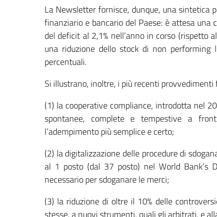
La Newsletter fornisce, dunque, una sintetica 
finanziario e bancario del Paese: è attesa una 
del deficit al 2,1% nell’anno in corso (rispetto 
una riduzione dello stock di non performing l
percentuali.
Si illustrano, inoltre, i più recenti provvedimenti f
(1) la cooperative compliance, introdotta nel 20
spontanee, complete e tempestive a front
l’adempimento più semplice e certo;
(2) la digitalizzazione delle procedure di sdogan
al 1 posto (dal 37 posto) nel World Bank’s D
necessario per sdoganare le merci;
(3) la riduzione di oltre il 10% delle controvers
stesse, a nuovi strumenti, quali gli arbitrati, e all