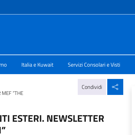
e menù
lia Al Kuwait
amo
Italia e Kuwait
Servizi Consolari e Visti
Condi
Condividi
R MEF “THE
TI ESTERI. NEWSLETTER
H”