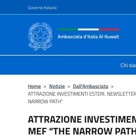
Salta al contenuto
Governo Italiano
Intestazione sito, social 
Ambasciata d'Italia Al Kuwait
Sito Ufficiale dell'Ambasciata d'Ita
Chi si
Home
>
Notizie
>
Dall’Ambasciata
>
ATTRAZIONE INVESTIMENTI ESTERI. NEWSLETTE
NARROW PATH”
ATTRAZIONE INVESTIMEN
MEF “THE NARROW PAT