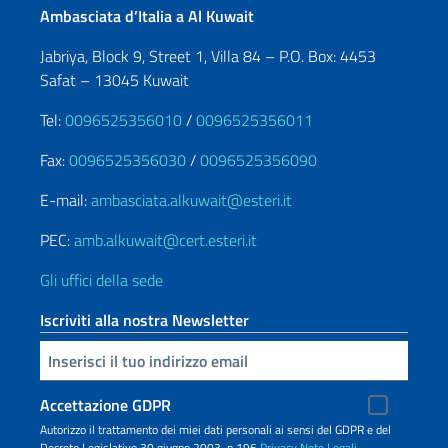
Ambasciata d’Italia a Al Kuwait
Jabriya, Block 9, Street 1, Villa 84 – P.O. Box: 4453
Safat – 13045 Kuwait
Tel:
0096525356010
/
0096525356011
Fax:
0096525356030
/
0096525356090
E-mail:
ambasciata.alkuwait@esteri.it
PEC:
amb.alkuwait@cert.esteri.it
Gli uffici della sede
Iscriviti alla nostra Newsletter
Inserisci la tua email
Accettazione GDPR
Autorizzo il trattamento dei miei dati personali ai sensi del GDPR e del
Decreto Legislativo 30 giugno 2003, n.196
Privacy
Note Legali