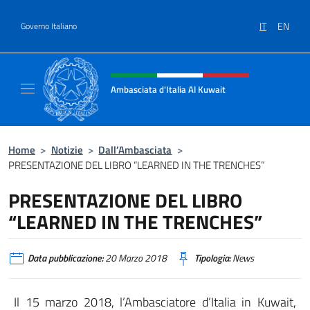
Salta al contenuto
IT
EN
Governo Italiano
Intestazione sito, social e menù
Ambasciata d'Italia Al Kuwait
Sito Ufficiale dell'Ambasciata d'Italia Al Kuw
Home
>
Notizie
>
Dall’Ambasciata
>
PRESENTAZIONE DEL LIBRO “LEARNED IN THE TRENCHES”
PRESENTAZIONE DEL LIBRO
“LEARNED IN THE TRENCHES”
Data pubblicazione:
20 Marzo 2018
Tipologia:
News
Il 15 marzo 2018, l’Ambasciatore d’Italia in Kuwait,