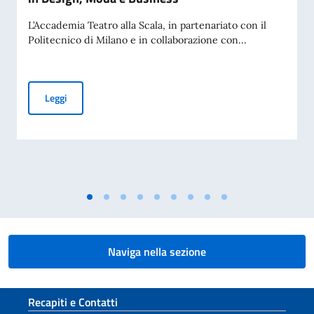
L’Accademia Teatro alla Scala, in partenariato con il
Politecnico di Milano e in collaborazione con...
Accademia Teatro alla Scala – Borse di studio in Design, M
Leggi
Naviga nella sezione
Sezione footer
Recapiti e Contatti