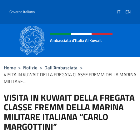
Salta al contenuto
IT
EN
Governo Italiano
Intestazione sito, social e menù
Ambasciata d'Italia Al Kuwait
Sito Ufficiale dell'Ambasciata d'Italia Al Kuw
Home
>
Notizie
>
Dall’Ambasciata
>
VISITA IN KUWAIT DELLA FREGATA CLASSE FREMM DELLA MARINA
MILITARE...
VISITA IN KUWAIT DELLA FREGATA
CLASSE FREMM DELLA MARINA
MILITARE ITALIANA “CARLO
MARGOTTINI”