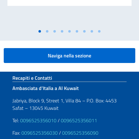
Naviga nella sezione
Sezione footer
Recapiti e Contatti
Ambasciata d’Italia a Al Kuwait
Jabriya, Block 9, Street 1, Villa 84 – P.O. Box: 4453
Safat – 13045 Kuwait
Tel:
0096525356010
/
0096525356011
Fax:
0096525356030
/
0096525356090