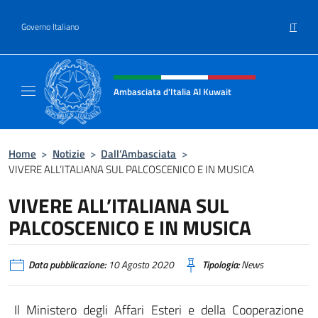
Salta al contenuto
IT
Governo Italiano
Intestazione sito, social e menù
Ambasciata d'Italia Al Kuwait
Sito Ufficiale dell'Ambasciata d'Italia Al Kuw
Home
>
Notizie
>
Dall’Ambasciata
>
VIVERE ALL’ITALIANA SUL PALCOSCENICO E IN MUSICA
VIVERE ALL’ITALIANA SUL
PALCOSCENICO E IN MUSICA
Data pubblicazione:
10 Agosto 2020
Tipologia:
News
Il Ministero degli Affari Esteri e della Cooperazione