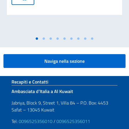
Naviga nella sezione
Sezione footer
Recapiti e Contatti
Ambasciata d’Italia a Al Kuwait
Jabriya, Block 9, Street 1, Villa 84 – P.O. Box: 4453
Safat – 13045 Kuwait
Tel:
0096525356010
/
0096525356011