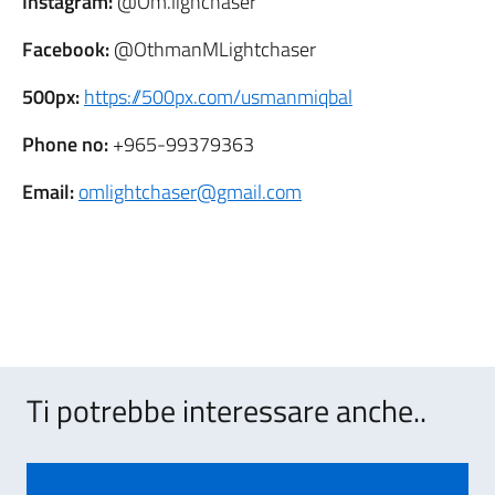
Instagram:
@Om.lighchaser
Facebook:
@OthmanMLightchaser
500px:
https://500px.com/usmanmiqbal
Phone no:
+965-99379363
Email:
omlightchaser@gmail.com
Ti potrebbe interessare anche..