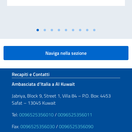
Naviga nella sezione
Sezione footer
Recapiti e Contatti
Ambasciata d’Italia a Al Kuwait
Jabriya, Block 9, Street 1, Villa 84 – P.O. Box: 4453
Safat – 13045 Kuwait
Tel:
0096525356010
/
0096525356011
Fax:
0096525356030
/
0096525356090