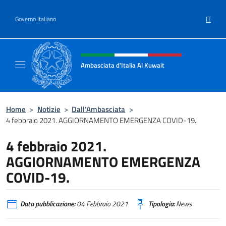
Salta al contenuto
IT
Governo Italiano
Intestazione sito, social e menù
Ambasciata d'Italia Al Kuwait
Sito Ufficiale dell'Ambasciata d'Italia Al Kuw
Home
>
Notizie
>
Dall’Ambasciata
>
4 febbraio 2021. AGGIORNAMENTO EMERGENZA COVID-19.
4 febbraio 2021.
AGGIORNAMENTO EMERGENZA
COVID-19.
Data pubblicazione:
04 Febbraio 2021
Tipologia:
News