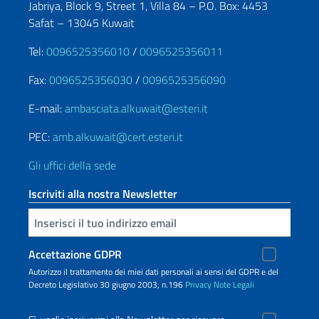
Jabriya, Block 9, Street 1, Villa 84 – P.O. Box: 4453
Safat – 13045 Kuwait
Tel:
0096525356010
/
0096525356011
Fax:
0096525356030
/
0096525356090
E-mail:
ambasciata.alkuwait@esteri.it
PEC:
amb.alkuwait@cert.esteri.it
Gli uffici della sede
Iscriviti alla nostra Newsletter
Inserisci la tua email
Accettazione GDPR
Autorizzo il trattamento dei miei dati personali ai sensi del GDPR e del
Decreto Legislativo 30 giugno 2003, n.196
Privacy
Note Legali