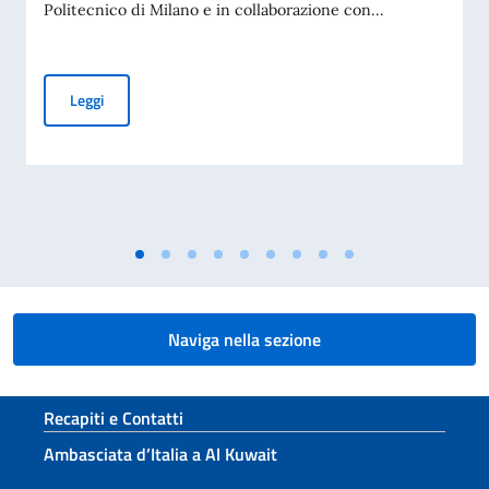
Politecnico di Milano e in collaborazione con...
Accademia Teatro alla Scala – Borse di studio in Design, M
Leggi
Naviga nella sezione
Sezione footer
Recapiti e Contatti
Ambasciata d’Italia a Al Kuwait