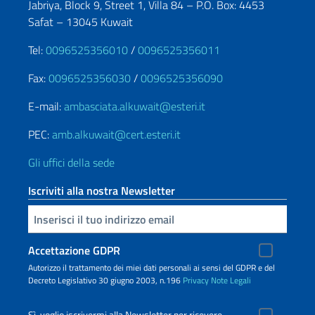
Jabriya, Block 9, Street 1, Villa 84 – P.O. Box: 4453
Safat – 13045 Kuwait
Tel:
0096525356010
/
0096525356011
Fax:
0096525356030
/
0096525356090
E-mail:
ambasciata.alkuwait@esteri.it
PEC:
amb.alkuwait@cert.esteri.it
Gli uffici della sede
Iscriviti alla nostra Newsletter
Inserisci la tua email
Accettazione GDPR
Autorizzo il trattamento dei miei dati personali ai sensi del GDPR e del
Decreto Legislativo 30 giugno 2003, n.196
Privacy
Note Legali