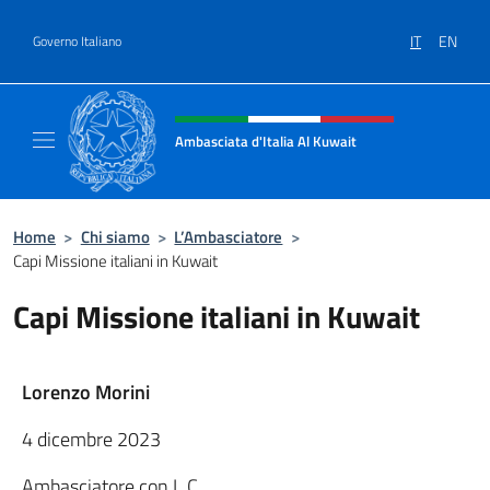
Salta al contenuto
IT
EN
Governo Italiano
Intestazione sito, social e menù
Ambasciata d'Italia Al Kuwait
Sito Ufficiale dell'Ambasciata d'Italia Al Kuw
Home
>
Chi siamo
>
L’Ambasciatore
>
Capi Missione italiani in Kuwait
Capi Missione italiani in Kuwait
Lorenzo Morini
4 dicembre 2023
Ambasciatore con L.C.