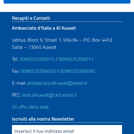
Sezione footer
Recapiti e Contatti
Ambasciata d’Italia a Al Kuwait
Jabriya, Block 9, Street 1, Villa 84 – P.O. Box: 4453
Safat – 13045 Kuwait
Tel:
0096525356010
/
0096525356011
Fax:
0096525356030
/
0096525356090
E-mail:
ambasciata.alkuwait@esteri.it
PEC:
amb.alkuwait@cert.esteri.it
Gli uffici della sede
Iscriviti alla nostra Newsletter
Inserisci la tua email