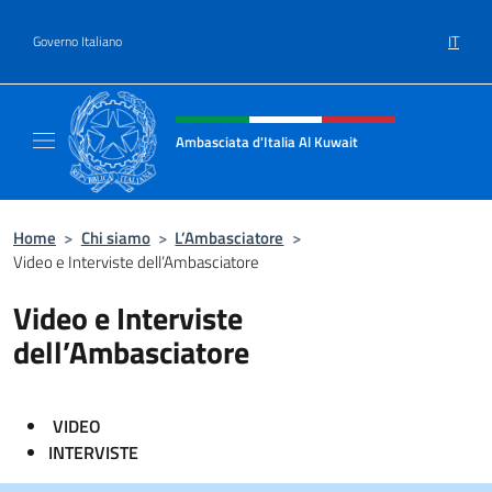
Salta al contenuto
IT
Governo Italiano
Intestazione sito, social e menù
Ambasciata d'Italia Al Kuwait
Sito Ufficiale dell'Ambasciata d'Italia Al Kuw
Home
>
Chi siamo
>
L’Ambasciatore
>
Video e Interviste dell’Ambasciatore
Video e Interviste
dell’Ambasciatore
VIDEO
INTERVISTE