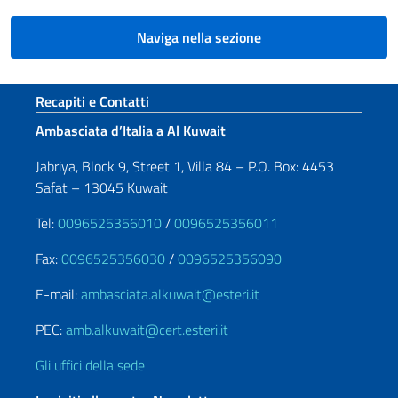
Naviga nella sezione
Sezione footer
Recapiti e Contatti
Ambasciata d’Italia a Al Kuwait
Jabriya, Block 9, Street 1, Villa 84 – P.O. Box: 4453
Safat – 13045 Kuwait
Tel:
0096525356010
/
0096525356011
Fax:
0096525356030
/
0096525356090
E-mail:
ambasciata.alkuwait@esteri.it
PEC:
amb.alkuwait@cert.esteri.it
Gli uffici della sede