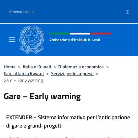
Salta al contenuto
IT
Governo Italiano
Intestazione sito, social e menù
Ambasciata d'Italia Al Kuwait
Sito Ufficiale dell'Ambasciata d'Italia Al Kuw
Home
>
Italia e Kuwait
>
Diplomazia economica
>
Fare affari in Kuwait
>
Servizi per le imprese
>
Gare – Early warning
Gare – Early warning
EXTENDER – Sistema informativo per l’anticipazione
di gare e grandi progetti