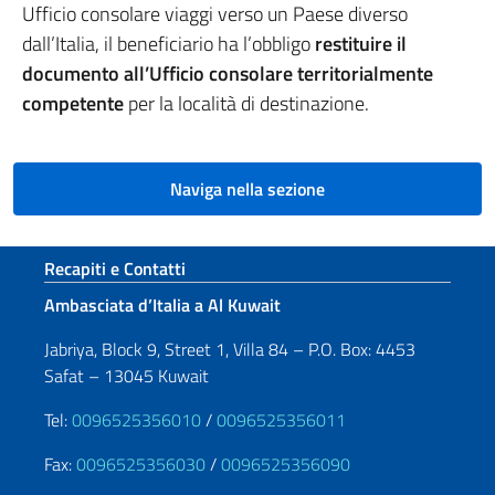
Ufficio consolare viaggi verso un Paese diverso
dall’Italia, il beneficiario ha l’obbligo
restituire il
documento all’Ufficio consolare territorialmente
competente
per la località di destinazione.
Naviga nella sezione
Sezione footer
Recapiti e Contatti
Ambasciata d’Italia a Al Kuwait
Jabriya, Block 9, Street 1, Villa 84 – P.O. Box: 4453
Safat – 13045 Kuwait
Tel:
0096525356010
/
0096525356011
Fax:
0096525356030
/
0096525356090