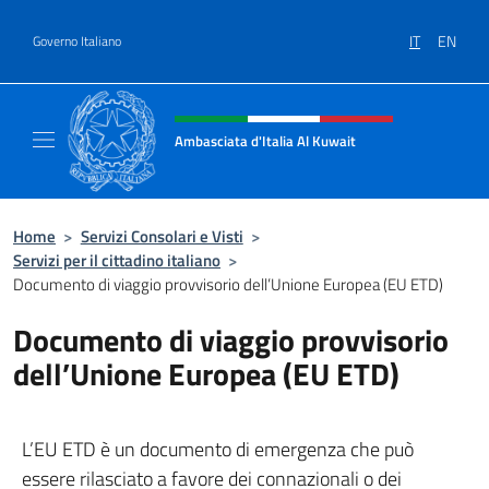
Salta al contenuto
IT
EN
Governo Italiano
Intestazione sito, social e menù
Ambasciata d'Italia Al Kuwait
Sito Ufficiale dell'Ambasciata d'Italia Al Kuw
Home
>
Servizi Consolari e Visti
>
Servizi per il cittadino italiano
>
Documento di viaggio provvisorio dell’Unione Europea (EU ETD)
Documento di viaggio provvisorio
dell’Unione Europea (EU ETD)
L’EU ETD è un documento di emergenza che può
essere rilasciato a favore dei connazionali o dei